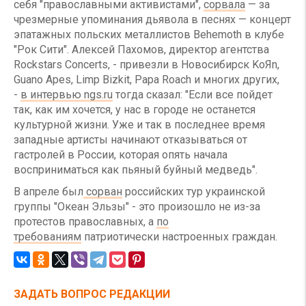
себя "православными активистами",
сорвала
— за
чрезмерные упоминания дьявола в песнях — концерт
эпатажных польских металлистов Behemoth в клубе
"Рок Сити". Алексей Пахомов, директор агентства
Rockstars Concerts, - привезли в Новосибирск KoЯn,
Guano Apes, Limp Bizkit, Papa Roach и многих других,
-
в интервью ngs.ru
тогда сказал: "Если все пойдет
так, как им хочется, у нас в городе не останется
культурной жизни. Уже и так в последнее время
западные артисты начинают отказываться от
гастролей в России, которая опять начала
восприниматься как пьяный буйный медведь".
В апреле был
сорван
российских тур украинской
группы "Океан Эльзы" - это произошло не из-за
протестов православных, а
по
требованиям
патриотически настроенных граждан.
ЗАДАТЬ ВОПРОС РЕДАКЦИИ