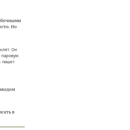
шибочными
осто. Но
клят. Он
ю паровую
 - пишет
заводом
исать в