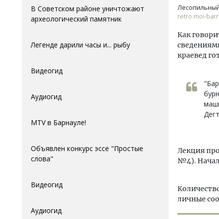
Лесопильный 
В Советском районе уничтожают
retro.moi-barn
археологический памятник
Как говори
Легенде дарили часы и... рыбу
сведениями
краевед го
Видеогид
"Бар
бурн
Аудиогид
маши
Дегт
MTV в Барнауле!
Объявлен конкурс эссе "Простые
Лекция про
слова"
№4). Начало
Видеогид
Количество
личные со
Аудиогид