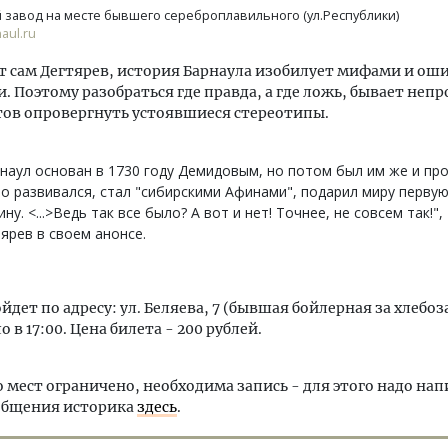
завод на месте бывшего сереброплавильного (ул.Республики)
aul.ru
т сам Дегтярев, история Барнаула изобилует мифами и о
. Поэтому разобраться где правда, а где ложь, бывает непр
тов опровергнуть устоявшиеся стереотипы.
наул основан в 1730 году Демидовым, но потом был им же и про
о развивался, стал "сибирскими Афинами", подарил миру перву
ну. <...>Ведь так все было? А вот и нет! Точнее, не совсем так!",
ярев в своем анонсе.
йдет по адресу: ул. Беляева, 7 (бывшая бойлерная за хлебо
 в 17:00. Цена билета - 200 рублей.
 мест ограничено, необходима запись - для этого надо нап
общения историка
здесь
.