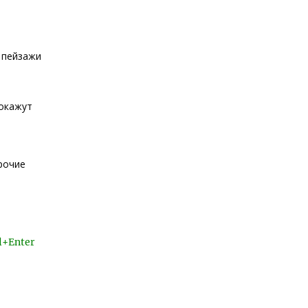
 пейзажи
покажут
рочие
l+Enter