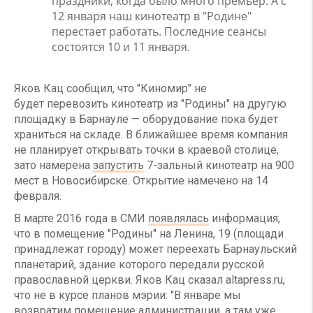
праздники, когда было много премьер. А с
12 января наш кинотеатр в "Родине"
перестает работать. Последние сеансы
состоятся 10 и 11 января.
Яков Кац сообщил, что "Киномир" не
будет перевозить кинотеатр из "Родины" на другую
площадку в Барнауле — оборудование пока будет
храниться на складе. В ближайшее время компания
не планирует открывать точки в краевой столице,
зато намерена
запустить
7-зальный кинотеатр на 900
мест в Новосибирске. Открытие намечено на 14
февраля.
В марте 2016 года в СМИ
появлялась
информация,
что в помещение "Родины" на Ленина, 19 (площади
принадлежат городу) может переехать Барнаульский
планетарий, здание которого передали русской
православной церкви. Яков Кац сказал altapress.ru,
что не в курсе планов мэрии: "В январе мы
возвратим помещение администрации, а там уже