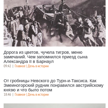
Дорога из цветов, чучела тигров, меню
замечаний. Чем запомнился приезд сына
Александра II в Барнаул
09:42
|
Главное | День в истории
От гробницы Невского до Турн-и-Таксиса. Как
Змеиногорский рудник понравился австрийскому
князю и что было потом
18:46
|
Главное | День в истории