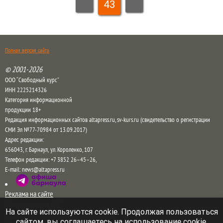
43
Полная версия сайта
© 2001-2026
ООО “Свободный курс”
ИНН 2225214326
Категория информационной
продукции 18+
Редакция информационных сайтов altapress.ru, sv-kurs.ru (свидетельство о регистрации
СМИ Эл №77-70984 от 13.09.2017)
Адрес редакции:
656043
,
г. Барнаул
,
ул. Короленко, 107
Телефон редакции:
+7 3852 26–45–26
,
E-mail:
news@altapress.ru
Реклама на сайте
Отдел рекламы в ТГ
На сайте используются cookie. Продолжая пользоваться
Прайс на рекламу на сайте и в соцсетях
сайтом, вы соглашаетесь на использование cookie,