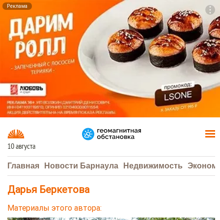
Реклама
To
F7
10 августа
Главная
Новости Барнаула
Недвижимость
Эконом
Дарья Беркетова
Материалы этого автора: