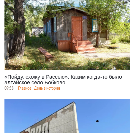
«Пойду, схожу в Рассею». Каким когда-то было
алтайское село Бобково
09:58
|
Главное | День в истории