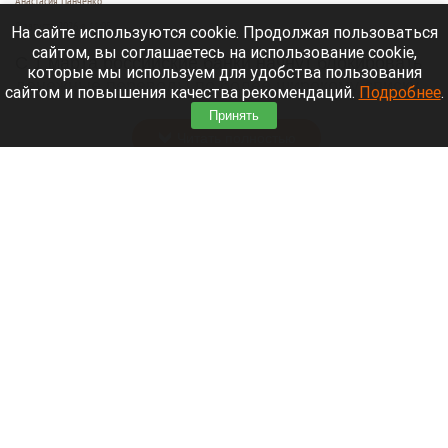
Анастасия Панченко
8 августа 2026 в 11:05
На сайте используются cookie. Продолжая пользоваться
сайтом, вы соглашаетесь на использование cookie,
С 1 марта российские банки начнут блокировать
которые мы используем для удобства пользования
денежные переводы по более широкому списку
сайтом и повышения качества рекомендаций.
Подробнее
.
оснований.
Принять
Читать полностью
День 1626-й. Самое важное к 8 августа