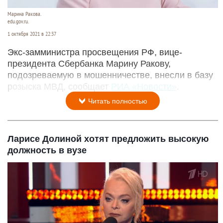
Марина Ракова.
edu.gov.ru.
1 октября 2021 в 22:37
Экс-замминистра просвещения РФ, вице-
президента Сбербанка Марину Ракову,
подозреваемую в мошенничестве, внесли в базу
розыска МВД, сообщает
РИА «Новости»
.
Читать полностью
Ларисе Долиной хотят предложить высокую
должность в вузе