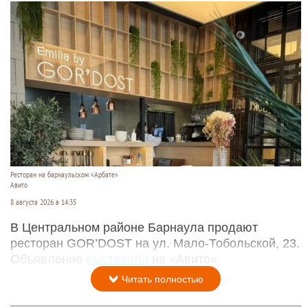
Ресторан на барнаульском «Арбате»
Авито
8 августа 2026 в 14:35
В Центральном районе Барнаула продают
ресторан GOR’DOST на ул. Мало-Тобольской, 23.
Объявление
выставили
на «Авито».
Читать полностью