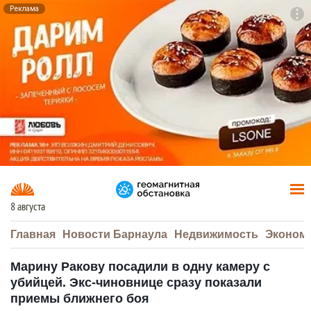
Реклама
To
F7
8 августа
Главная
Новости Барнаула
Недвижимость
Эконом
Марину Ракову посадили в одну камеру с
убийцей. Экс-чиновнице сразу показали
приемы ближнего боя