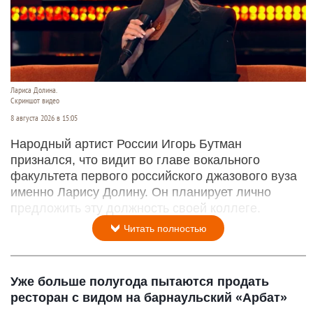
Лариса Долина.
Скриншот видео
8 августа 2026 в 15:05
Народный артист России Игорь Бутман
признался, что видит во главе вокального
факультета первого российского джазового вуза
именно Ларису Долину. Он планирует лично
предложить эту должность своей коллеге.
Читать полностью
Уже больше полугода пытаются продать
ресторан с видом на барнаульский «Арбат»