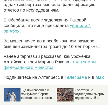
однако экспертиза выявила фальсификацию
отчетов по исследованиям.
В Сбербанке после задержания Раковой
сообщили, что вице-президента
уволили 4
октября
.
За мошенничество в особо крупном размере
бывшей замминистра грозит до 10 лет тюрьмы.
Ранее altapress.ru рассказал, как уроженка
Алтайского края Марина Ракова
стала замом
федерального министра
.
Подпишитесь на Алтапресс в
Телеграме
и в
Max
Суд приговорил экс-
В Австрии не
схиигумена Сергия,
подтвердили смерть
захватившего женский
подозреваемой в
монастырь, к семи
убийстве Дарьи
годам за разжигание
Дугиной