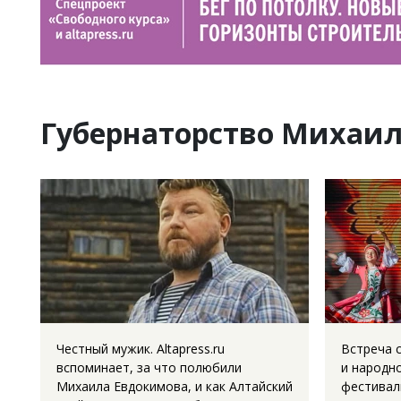
Губернаторство Михаи
Честный мужик. Altapress.ru
Встреча 
вспоминает, за что полюбили
и народн
Михаила Евдокимова, и как Алтайский
фестиваль