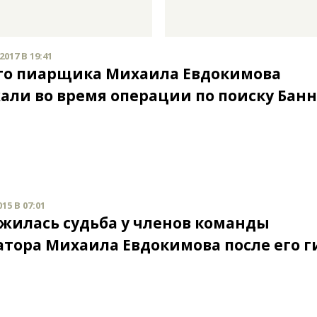
017 В 19:41
о пиарщика Михаила Евдокимова
али во время операции по поиску Бан
15 В 07:01
ожилась судьба у членов команды
атора Михаила Евдокимова после его 