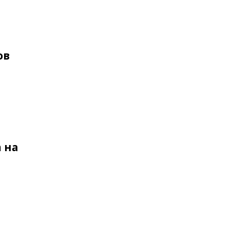
ов
 на