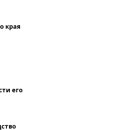
о края
сти его
дство