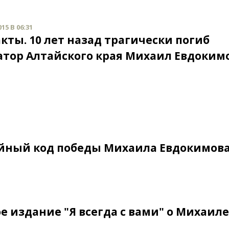
15 В 06:31
кты. 10 лет назад трагически погиб
атор Алтайского края Михаил Евдоким
айный код победы Михаила Евдокимова
 издание "Я всегда с вами" о Михаиле