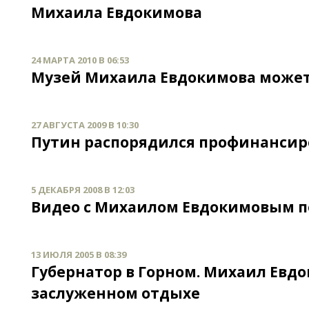
Михаила Евдокимова
24 МАРТА 2010 В 06:53
Музей Михаила Евдокимова может 
27 АВГУСТА 2009 В 10:30
Путин распорядился профинансир
5 ДЕКАБРЯ 2008 В 12:03
Видео с Михаилом Евдокимовым п
13 ИЮЛЯ 2005 В 08:39
Губернатор в Горном. Михаил Евд
заслуженном отдыхе