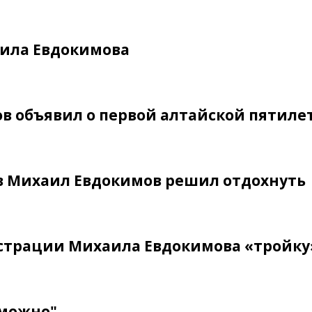
аила Евдокимова
в объявил о первой алтайской пятиле
в Михаил Евдокимов решил отдохнуть
страции Михаила Евдокимова «тройку
зможно"