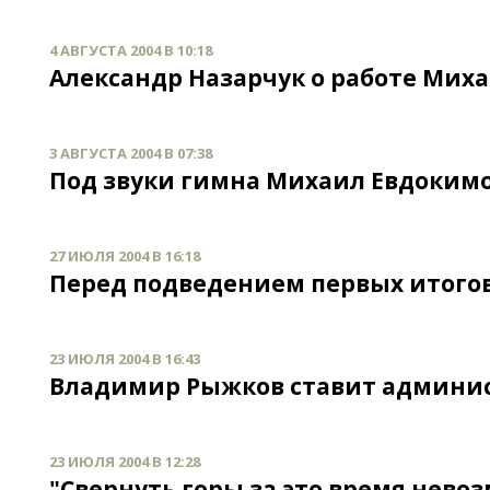
4 АВГУСТА 2004 В 10:18
Александр Назарчук о работе Мих
3 АВГУСТА 2004 В 07:38
Под звуки гимна Михаил Евдокимо
27 ИЮЛЯ 2004 В 16:18
Перед подведением первых итого
23 ИЮЛЯ 2004 В 16:43
Владимир Рыжков ставит админи
23 ИЮЛЯ 2004 В 12:28
"Свернуть горы за это время нево