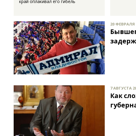
край оплакивал его гибель
20 ФЕВРАЛЯ 2
Бывшег
задерж
7 АВГУСТА 20
Как сл
губерн