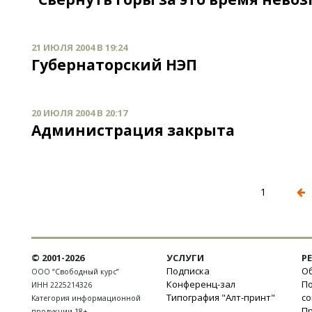
21 ИЮЛЯ 2004 В 19:24
Губернаторский НЭП
20 ИЮЛЯ 2004 В 20:17
Администрация закрыта
1
© 2001-2026
УСЛУГИ
Р
Подписка
Об
ООО “Свободный курс”
Конференц-зал
П
ИНН 2225214326
Типография "Алт-принт"
с
Категория информационной
П
продукции 18+