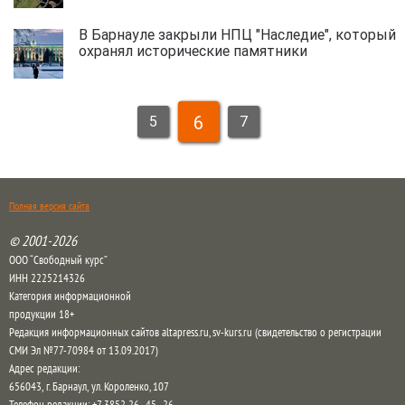
В Барнауле закрыли НПЦ "Наследие", который
охранял исторические памятники
6
5
7
Полная версия сайта
© 2001-2026
ООО “Свободный курс”
ИНН 2225214326
Категория информационной
продукции 18+
Редакция информационных сайтов altapress.ru, sv-kurs.ru (свидетельство о регистрации
СМИ Эл №77-70984 от 13.09.2017)
Адрес редакции:
656043
,
г. Барнаул
,
ул. Короленко, 107
Телефон редакции:
+7 3852 26–45–26
,