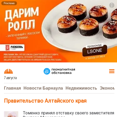
Реклама
To
F7
7 августа
Главная
Новости Барнаула
Недвижимость
Эконом
Правительство Алтайского края
Томенко принял отставку своего заместителя