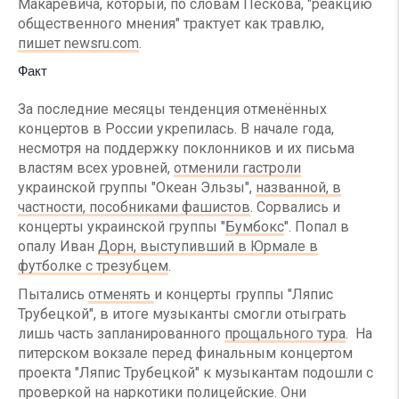
Макаревича, который, по словам Пескова, "реакцию
общественного мнения" трактует как травлю,
пишет newsru.com
.
Факт
За последние месяцы тенденция отменённых
концертов в России укрепилась. В начале года,
несмотря на поддержку поклонников и их письма
властям всех уровней,
отменили гастроли
украинской группы "Океан Эльзы",
названной, в
частности, пособниками фашистов
. Сорвались и
концерты украинской группы "
Бумбокс
". Попал в
опалу Иван
Дорн, выступивший в Юрмале в
футболке с трезубцем
.
Пытались
отменять
и концерты группы "Ляпис
Трубецкой", в итоге музыканты смогли отыграть
лишь часть запланированного
прощального тура
. На
питерском вокзале перед финальным концертом
проекта "Ляпис Трубецкой" к музыкантам подошли с
проверкой на наркотики полицейские. Они