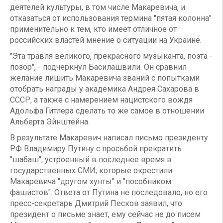
деятелей культуры, в том числе Макаревича, и
отказаться от использования термина "пятая колонна"
применительно к тем, кто имеет отличное от
российских властей мнение о ситуации на Украине.
"Эта травля великого, прекрасного музыканта, поэта -
позор", - подчеркнул Басилашвили. Он сравнил
желание лишить Макаревича званий с попытками
отобрать награды у академика Андрея Сахарова в
СССР, а также с намерением нацистского вождя
Адольфа Гитлера сделать то же самое в отношении
Альберта Эйнштейна.
В результате Макаревич написал письмо президенту
РФ Владимиру Путину с просьбой прекратить
"шабаш", устроенный в последнее время в
государственных СМИ, которые окрестили
Макаревича "другом хунты" и "пособником
фашистов". Ответа от Путина не последовало, но его
пресс-секретарь Дмитрий Песков заявил, что
президент о письме знает, ему сейчас не до писем