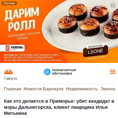
Реклама
To
F7
7 августа
Главная
Новости Барнаула
Недвижимость
Эконом
Как это делается в Приморье: убит кандидат в
мэры Дальнегорска, клиент пиарщика Ильи
Митькина