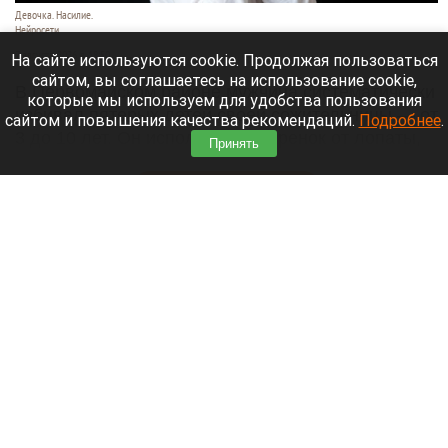
Девочка. Насилие.
Нейросети
7 августа 2026 в 18:50
На сайте используются cookie. Продолжая пользоваться
сайтом, вы соглашаетесь на использование cookie,
В Первомайском районе мужчина систематически
которые мы используем для удобства пользования
избивал пятерых детей своей сожительницы — от
сайтом и повышения качества рекомендаций.
Подробнее
.
3 до 10 лет. Он использовал черенок от лопаты,
Принять
шланг и тесак.
Читать полностью
Власти Барнаула заявили о стабилизации
ситуации с топливом