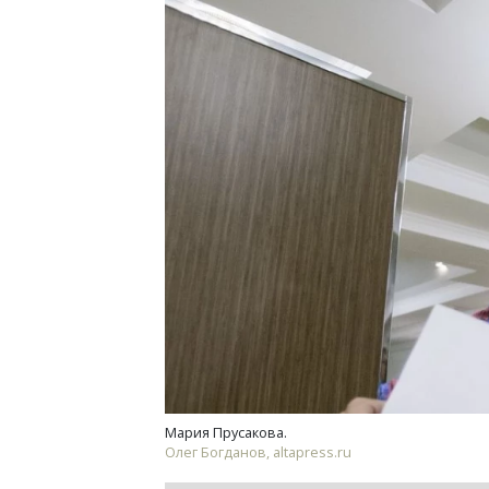
Ищем новые берега. Гендиректор
Архи
«Жилищной инициативы» Юрий
зем
Гатилов — о том, как девелоперу
пли
оставаться на плаву, когда рынок
ста
штормит
СТР
СТРОИТЕЛЬСТВО
Мария Прусакова.
Олег Богданов, altapress.ru