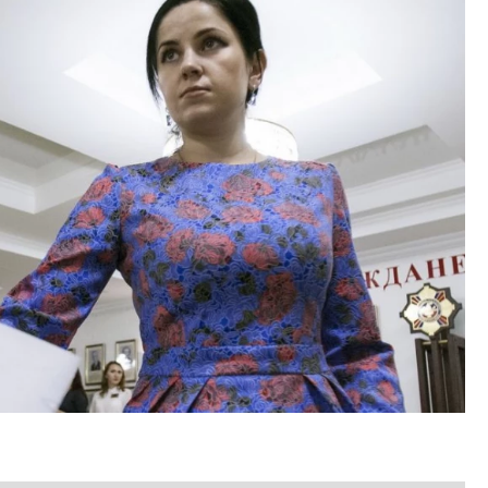
тектурный код начинается с
Смелость архитектурных 
ли. Мощение крупноформатными
Генеральный директор к
тами становится новым
ЗИАС — об эстетике горо
ндартом благоустройства
трендах в фасадах и разв
ОИТЕЛЬСТВО
СТРОИТЕЛЬСТВО