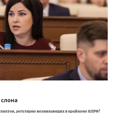
 слона
фликтов, регулярно возникающих в крайкоме КПРФ?