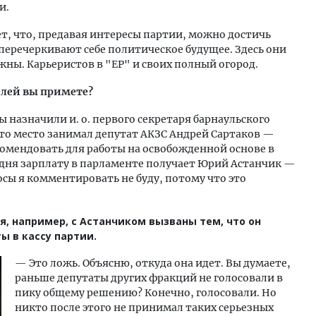
и.
, что, предавая интересы партии, можно достичь
 перечеркивают себе политическое будущее. Здесь они
жны. Карьеристов в "ЕР" и своих полный огород.
лей вы примете?
 назначили и. о. первого секретаря барнаульского
это место занимал депутат АКЗС Андрей Сартаков —
екомендовать для работы на освобожденной основе в
дня зарплату в парламенте получает Юрий Астанчик —
росы я комментировать не буду, потому что это
я, например, с Астанчиком вызваны тем, что он
ы в кассу партии.
— Это ложь. Объясню, откуда она идет. Вы думаете,
раньше депутаты других фракций не голосовали в
пику общему решению? Конечно, голосовали. Но
никто после этого не принимал таких серьезных