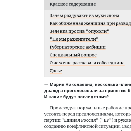
Краткое содержание
Зачем раздувают из мухи слона
Как обиженная женщина при развод
Зеленка против "опухоли"
"Не мы разжигатели"
Губернаторские амбиции
Специальный вопрос
О чем еще рассказала собеседница
Досье
— Мария Николаевна, несколько чле
дважды проголосовали за принятие бю
И какие будут последствия?
— Происходят нормальные рабочие про
устоять перед предложениями, которые
партии "Единая Россия" ("ЕР") и руков
созданию конфликтной ситуации. Свод