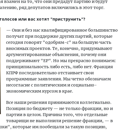
я взамен на то, что они предадут партию и будут
жалению, ряд депутатов включились в этот торг.
голосов или вас хотят "приструнить"?
— Они и без нас квалифицированное большинство
получат при поддержке других партий, которые
сегодня говорят "одобрям-с" на большую часть
вносимых проектов. Те, конечно, придумывают
аргументированные объяснения, почему они
поддерживают "ЕР". Но мы прекрасно понимаем:
принципиальность либо есть, либо нет. Фракция
КПРФ последовательно отстаивает свои
программные заявления. Мы четко обозначаем
несогласие с политическим и социально-
экономическим курсом в крае.
Все наши решения принимаются коллегиально.
Позиция по бюджету — не только фракции, но и
партии в целом. Причина того, что отдельные
товарищи не выполнили решение фракции, — в
яшки", которые им пообещали за такую позицию,