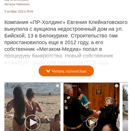
Настасья Коваленко
9 октября 2018 в 09:44
Компания «ПР-Холдинг» Евгения Клейнатовского
выкупила с аукциона недостроенный дом на ул.
Бийской, 13 в Белокурихе. Строительство там
приостановилось еще в 2012 году, а его
собственник «Мегаком-Медиа» попал в
процедуру банкротства. Новый собственник
планирует сдать дом уже летом 2019 года.
Читать полностью
i
i