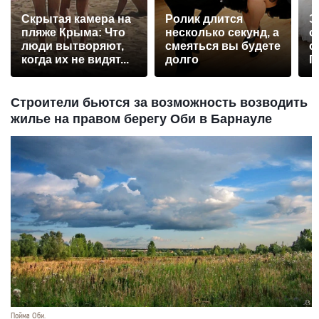
Скрытая камера на
Ролик длится
Э
пляже Крыма: Что
несколько секунд, а
о
люди вытворяют,
смеяться вы будете
с
когда их не видят...
долго
П
р
Строители бьются за возможность возводить
жилье на правом берегу Оби в Барнауле
Пойма Оби.