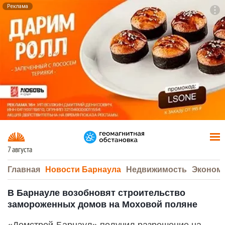
Реклама
To
F7
7 августа
Главная
Новости Барнаула
Недвижимость
Эконом
В Барнауле возобновят строительство
замороженных домов на Моховой поляне
«Домстрой-Барнаул» получил разрешение на