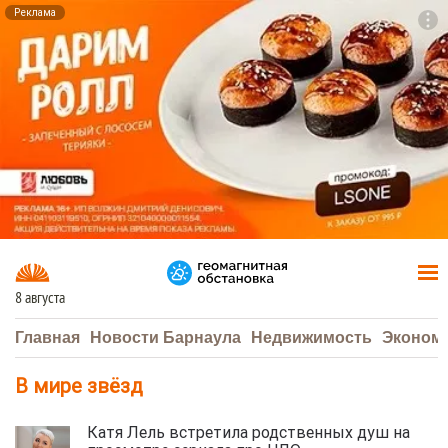
Реклама
To
F7
8 августа
Главная
Новости Барнаула
Недвижимость
Эконом
В мире звёзд
Катя Лель встретила родственных душ на