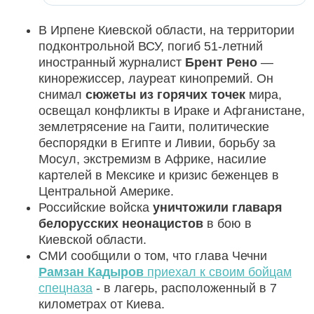
В Ирпене Киевской области, на территории
подконтрольной ВСУ, погиб 51-летний
иностранный журналист
Брент Рено
—
кинорежиссер, лауреат кинопремий. Он
снимал
сюжеты из горячих точек
мира,
освещал конфликты в Ираке и Афганистане,
землетрясение на Гаити, политические
беспорядки в Египте и Ливии, борьбу за
Мосул, экстремизм в Африке, насилие
картелей в Мексике и кризис беженцев в
Центральной Америке.
Российские войска
уничтожили главаря
белорусских неонацистов
в бою в
Киевской области.
СМИ сообщили о том, что глава Чечни
Рамзан Кадыров
приехал к своим бойцам
спецназа
- в лагерь, расположенный в 7
километрах от Киева.