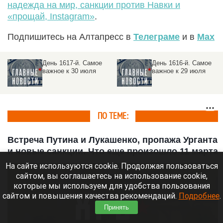
надежда на мир, санкции против Навки и
«прощай, Instagram»
.
Подпишитесь на Алтапресс в
Телеграме
и в
Max
День 1616-й. Самое
День 1615-й. Самое
важное к 29 июля
важное к 28 июля
ПО ТЕМЕ:
Встреча Путина и Лукашенко, пропажа Урганта
и новые санкции. Что еще произошло 11 марта
На сайте используются cookie. Продолжая пользоваться
сайтом, вы соглашаетесь на использование cookie,
которые мы используем для удобства пользования
сайтом и повышения качества рекомендаций.
Подробнее
.
Принять