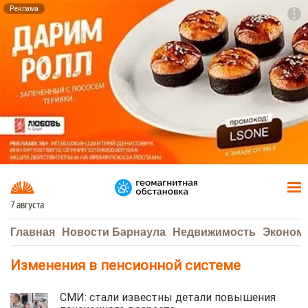
Реклама
To
F7
7 августа
Главная
Новости Барнаула
Недвижимость
Эконом
Изменения в пенсионной системе
СМИ: стали известны детали повышения