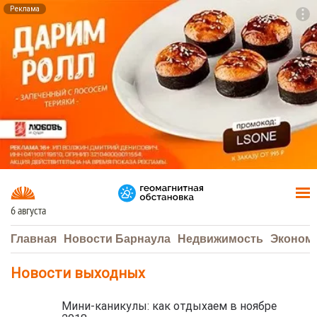
Реклама
To
F7
6 августа
Главная
Новости Барнаула
Недвижимость
Эконом
Новости выходных
Мини-каникулы: как отдыхаем в ноябре