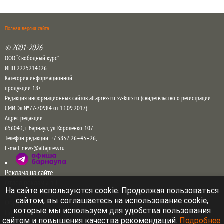
Полная версия сайта
© 2001-2026
ООО “Свободный курс”
ИНН 2225214326
Категория информационной
продукции 18+
Редакция информационных сайтов altapress.ru, sv-kurs.ru (свидетельство о регистрации
СМИ Эл №77-70984 от 13.09.2017)
Адрес редакции:
656043
,
г. Барнаул
,
ул. Короленко, 107
Телефон редакции:
+7 3852 26–45–26
,
E-mail:
news@altapress.ru
Реклама на сайте
Отдел рекламы в ТГ
На сайте используются cookie. Продолжая пользоваться
Прайс на рекламу на сайте и в соцсетях
сайтом, вы соглашаетесь на использование cookie,
Обратная связь
которые мы используем для удобства пользования
Пользовательское соглашение
сайтом и повышения качества рекомендаций.
Подробнее
.
Правила комментирования