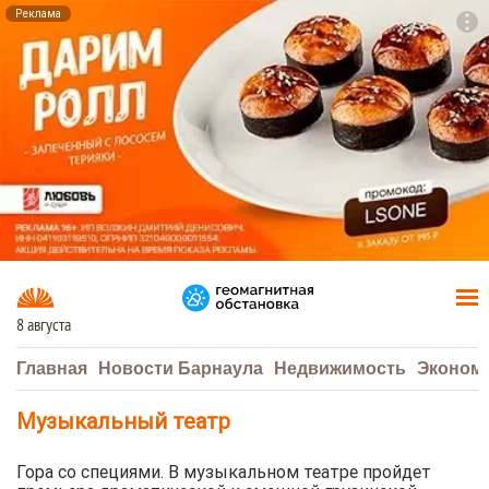
Реклама
To
F7
8 августа
Главная
Новости Барнаула
Недвижимость
Эконом
Музыкальный театр
Гора со специями. В музыкальном театре пройдет