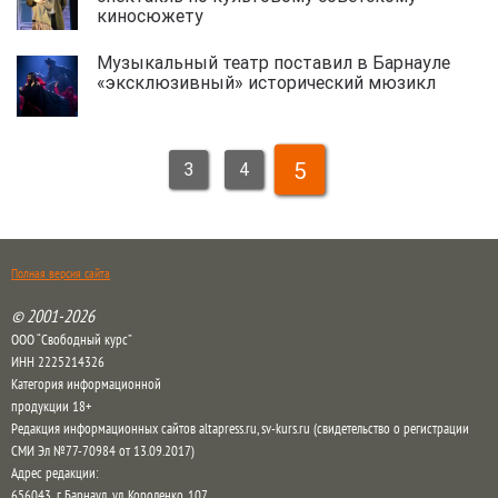
киносюжету
Музыкальный театр поставил в Барнауле
«эксклюзивный» исторический мюзикл
5
3
4
Полная версия сайта
© 2001-2026
ООО “Свободный курс”
ИНН 2225214326
Категория информационной
продукции 18+
Редакция информационных сайтов altapress.ru, sv-kurs.ru (свидетельство о регистрации
СМИ Эл №77-70984 от 13.09.2017)
Адрес редакции:
656043
,
г. Барнаул
,
ул. Короленко, 107