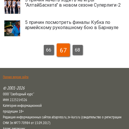
"АлтайБаскета" в новом сезоне Суперлиги-2
5 причин посмотреть финалы Кубка по
армейскому рукопашному бою в Барнауле
67
66
68
Полная версия сайта
© 2001-2026
ООО “Свободный курс”
ИНН 2225214326
Категория информационной
продукции 18+
Редакция информационных сайтов altapress.ru, sv-kurs.ru (свидетельство о регистрации
СМИ Эл №77-70984 от 13.09.2017)
Адрес редакции: