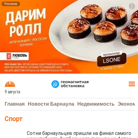
Реклама
To
F7
9 августа
Главная
Новости Барнаула
Недвижимость
Эконом
Спорт
Сотни барнаульцев пришли на финал самого