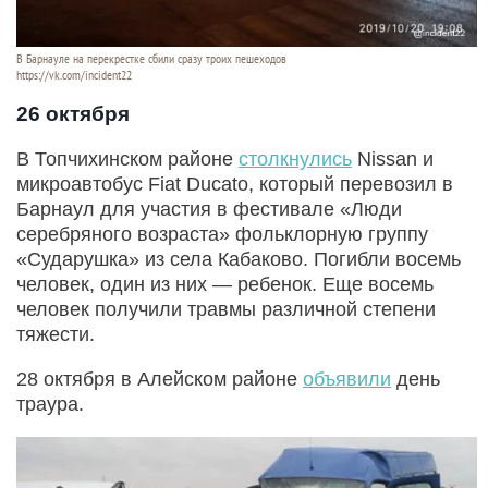
В Барнауле на перекрестке сбили сразу троих пешеходов
https://vk.com/incident22
26 октября
В Топчихинском районе
столкнулись
Nissan и
микроавтобус Fiat Ducato, который перевозил в
Барнаул для участия в фестивале «Люди
серебряного возраста» фольклорную группу
«Сударушка» из села Кабаково. Погибли восемь
человек, один из них — ребенок. Еще восемь
человек получили травмы различной степени
тяжести.
28 октября в Алейском районе
объявили
день
траура.