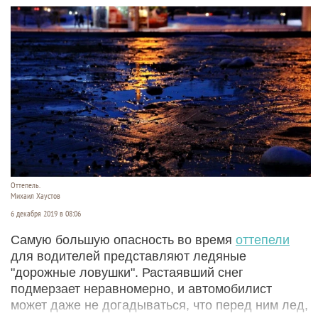
Оттепель.
Михаил Хаустов
6 декабря 2019 в 08:06
Самую большую опасность во время
оттепели
для водителей представляют ледяные
"дорожные ловушки". Растаявший снег
подмерзает неравномерно, и автомобилист
может даже не догадываться, что перед ним лед,