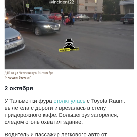
ДТП на ул. Челюскинцев 24 сентября.
"Инцидент Барнаул"
2 октября
У Тальменки фура
столкнулась
с Toyota Raum,
вылетела с дороги и врезалась в стену
придорожного кафе. Большегруз загорелся,
следом огонь охватил здание.
Водитель и пассажир легкового авто от