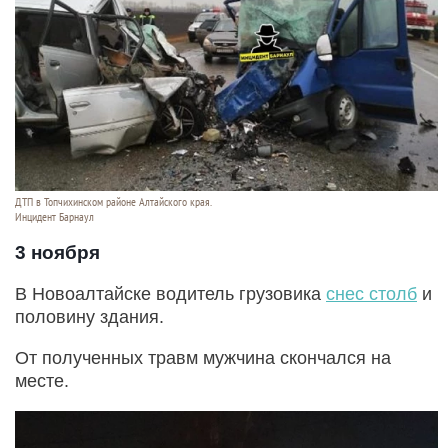
ДТП в Топчихинском районе Алтайского края.
Инцидент Барнаул
3 ноября
В Новоалтайске водитель грузовика
снес столб
и
половину здания.
От полученных травм мужчина скончался на
месте.