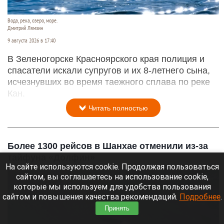
Вода, река, озеро, море.
Дмитрий Лямзин
9 августа 2026 в 17:40
В Зеленогорске Красноярского края полиция и
спасатели искали супругов и их 8-летнего сына,
исчезнувших во время таежного сплава по реке
Кан.
Читать полностью
Более 1300 рейсов в Шанхае отменили из-за
тайфуна «Долфин»
На сайте используются cookie. Продолжая пользоваться
сайтом, вы соглашаетесь на использование cookie,
которые мы используем для удобства пользования
сайтом и повышения качества рекомендаций.
Подробнее
.
Принять