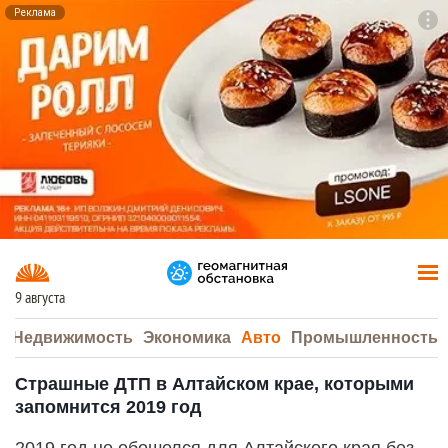
Реклама
To
F7
9 августа
а
Недвижимость
Экономика
Авто
Промышленность
Страшные ДТП в Алтайском крае, которыми
запомнится 2019 год
2019 год не обошелся для Алтайского края без