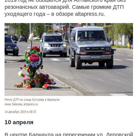
резонансных автоаварий. Самые громкие ДТП
уходящего года – в обзоре altapress.ru.
Место ДТП на улице Кутузова в Барнауле.
Анна Зайкова, altapress.ru
14 декабря 2019 в 08:33
10 апреля
В центре Барнаула на пересечении ул. Деповской