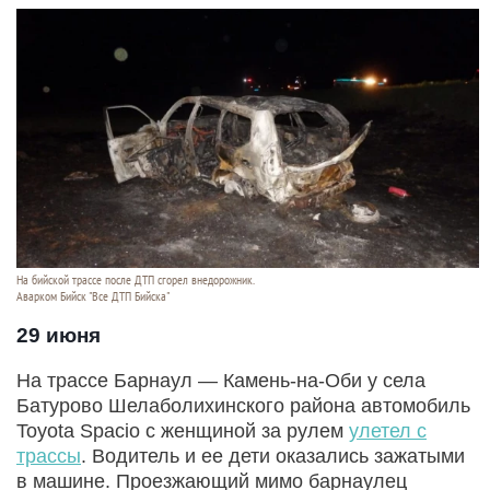
На бийской трассе после ДТП сгорел внедорожник.
Аварком Бийск "Все ДТП Бийска"
29 июня
На трассе Барнаул — Камень-на-Оби у села
Батурово Шелаболихинского района автомобиль
Toyota Spacio с женщиной за рулем
улетел с
трассы
. Водитель и ее дети оказались зажатыми
в машине. Проезжающий мимо барнаулец