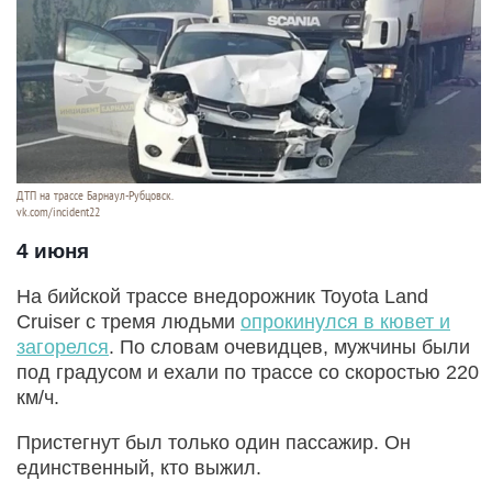
ДТП на трассе Барнаул-Рубцовск.
vk.com/incident22
4 июня
На бийской трассе внедорожник Toyota Land
Cruiser с тремя людьми
опрокинулся в кювет и
загорелся
. По словам очевидцев, мужчины были
под градусом и ехали по трассе со скоростью 220
км/ч.
Пристегнут был только один пассажир. Он
единственный, кто выжил.