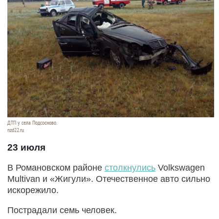
ДТП у села Подсосново.
nzd22.ru
23 июля
В Романовском районе
столкнулись
Volkswagen
Multivan и «Жигули». Отечественное авто сильно
искорежило.
Пострадали семь человек.