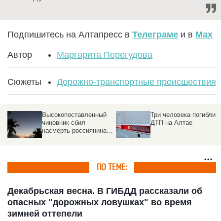
Подпишитесь на Алтапресс в
Телеграме
и в
Max
Автор
Маргарита Перегудова
Сюжеты
Дорожно-транспортные происшествия
Три человека погибли в
Пятеро граждан
ДТП на Алтае
Казахстана пострадал
 в
в ДТП на Алтае
ПО ТЕМЕ:
Декабрьская весна. В ГИБДД рассказали об
опасных "дорожных ловушках" во время
зимней оттепели