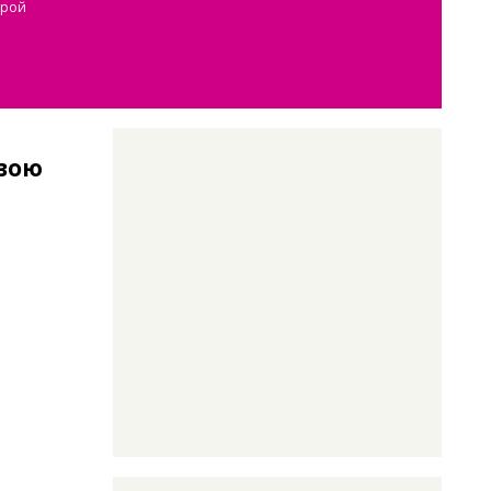
орой
а
свою