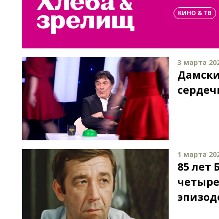
КИНО & ТВ
3 марта 202
Дамски
сердеч
1 марта 202
85 лет
четыре
эпизод