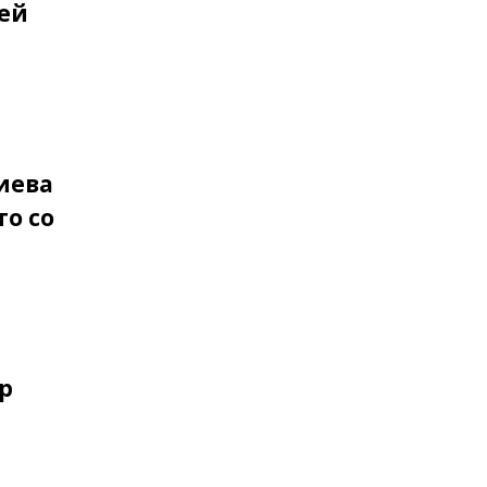
ей
иева
о со
р