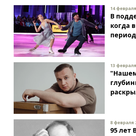
14 февраля 
В подд
когда 
период
13 февраля 
"Нашем
глубин
раскры
8 февраля 2
95 лет 