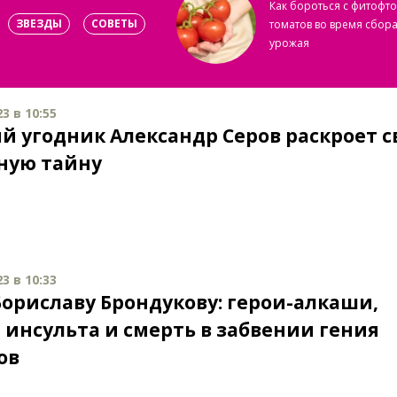
Как бороться с фитофт
ЗВЕЗДЫ
СОВЕТЫ
томатов во время сбор
урожая
3 в 10:55
й угодник Александр Серов раскроет 
ную тайну
3 в 10:33
 Бориславу Брондукову: герои-алкаши,
 инсульта и смерть в забвении гения
ов