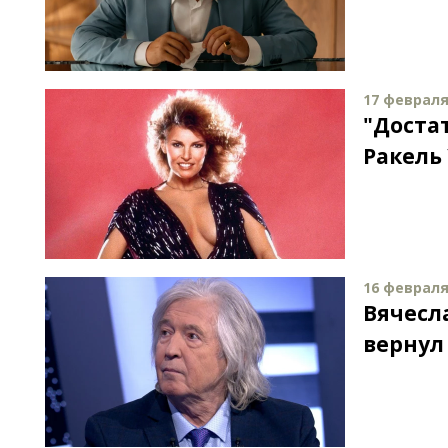
17 февраля 
"Достат
Ракель
16 февраля 
Вячесл
вернул