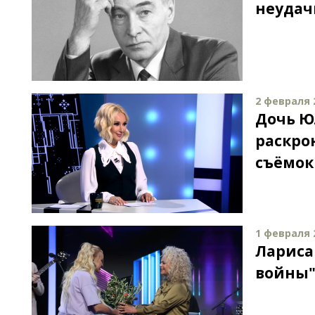
неудач
2 февраля 2
Дочь Ю
раскро
съёмок
1 февраля 2
Лариса
войны"