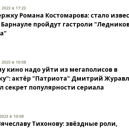
2023 в 17:23
ержку Романа Костомарова: стало извес
в Барнауле пройдут гастроли "Леднико
а"
2023 в 10:08
у кино надо уйти из мегаполисов в
ку": актёр "Патриота" Дмитрий Журав
л секрет популярности сериала
023 в 10:08
Вячеславу Тихонову: звёздные роли,