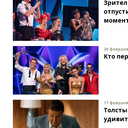
Зрител
отпуст
момент
20 февраля 
Кто пе
17 февраля 
Толсты
удивит