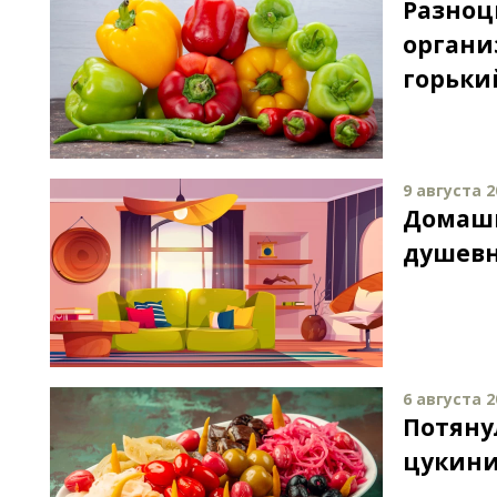
Разноц
органи
горьки
9 августа 2
Домашн
душевн
6 августа 2
Потяну
цукини