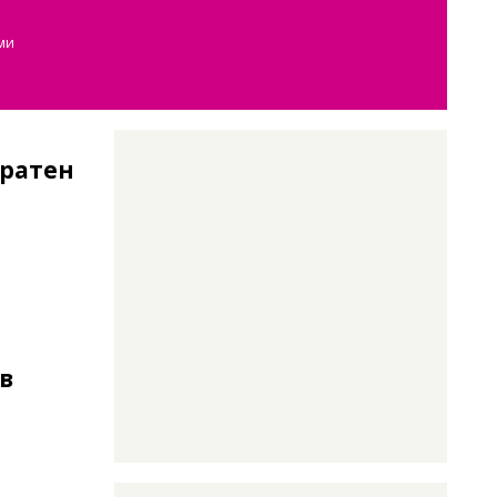
ми
гратен
в