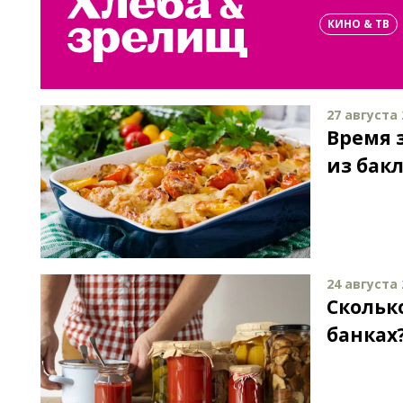
КИНО & ТВ
27 августа 
Время 
из бак
24 августа 
Скольк
банках