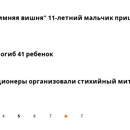
имняя вишня" 11-летний мальчик при
огиб 41 ребенок
иционеры организовали стихийный ми
4
5
6
7
7