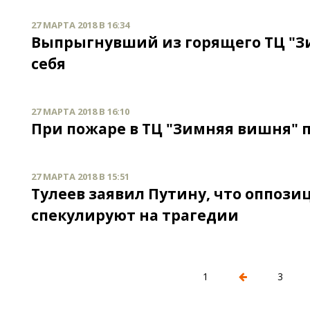
27 МАРТА 2018 В 16:34
Выпрыгнувший из горящего ТЦ "З
себя
27 МАРТА 2018 В 16:10
При пожаре в ТЦ "Зимняя вишня" п
27 МАРТА 2018 В 15:51
Тулеев заявил Путину, что оппоз
спекулируют на трагедии
1
3