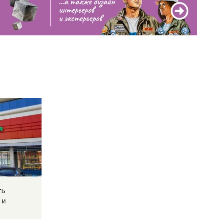
ть
 и