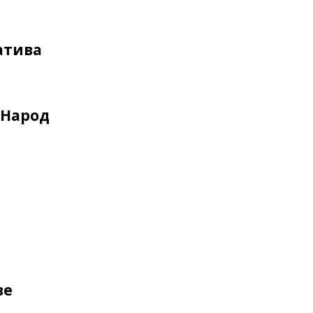
атива
 Народ
ве