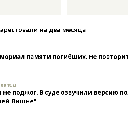
арестовали на два месяца
емориал памяти погибших. Не повторит
8 В 18:21
л не поджог. В суде озвучили версию п
ней Вишне"