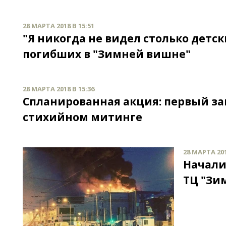
28 МАРТА 2018 В 15:51
"Я никогда не видел столько детск
погибших в "Зимней вишне"
28 МАРТА 2018 В 15:36
Спланированная акция: первый за
стихийном митинге
28 МАРТА 201
Начали
ТЦ "Зи