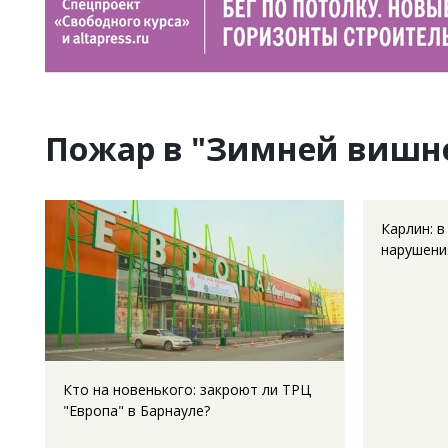
Пожар в "Зимней вишн
Карлин: в
нарушени
Кто на новенького: закроют ли ТРЦ
"Европа" в Барнауле?